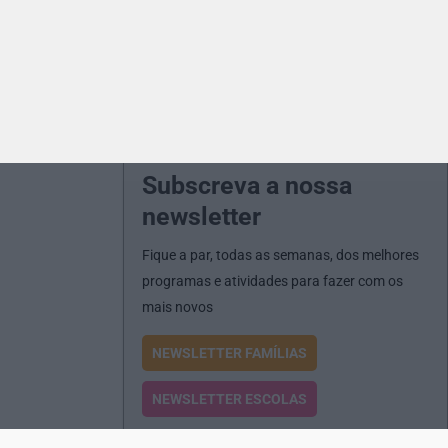
Subscreva a nossa
newsletter
Fique a par, todas as semanas, dos melhores
programas e atividades para fazer com os
mais novos
NEWSLETTER FAMÍLIAS
NEWSLETTER ESCOLAS