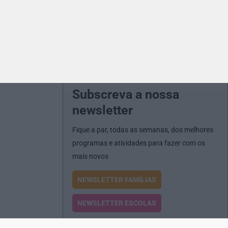
Subscreva a nossa
newsletter
Fique a par, todas as semanas, dos melhores
programas e atividades para fazer com os
mais novos
NEWSLETTER FAMÍLIAS
NEWSLETTER ESCOLAS