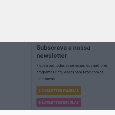
Subscreva a nossa
newsletter
Fique a par, todas as semanas, dos melhores
programas e atividades para fazer com os
mais novos
NEWSLETTER FAMÍLIAS
NEWSLETTER ESCOLAS