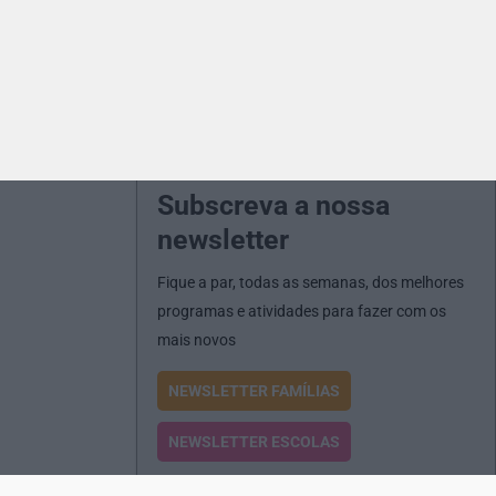
Subscreva a nossa
newsletter
Fique a par, todas as semanas, dos melhores
programas e atividades para fazer com os
mais novos
NEWSLETTER FAMÍLIAS
NEWSLETTER ESCOLAS