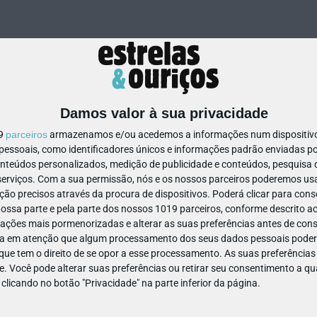
Damos valor à sua privacidade
19
parceiros
armazenamos e/ou acedemos a informações num dispositivo,
ssoais, como identificadores únicos e informações padrão enviadas po
704231132968548
onteúdos personalizados, medição de publicidade e conteúdos, pesquisa 
erviços.
Com a sua permissão, nós e os nossos parceiros poderemos usar
ão precisos através da procura de dispositivos. Poderá clicar para conse
ssa parte e pela parte dos nossos 1019 parceiros, conforme descrito ac
ações mais pormenorizadas e alterar as suas preferências antes de cons
a em atenção que algum processamento dos seus dados pessoais poderá
ue tem o direito de se opor a esse processamento. As suas preferências
e. Você pode alterar suas preferências ou retirar seu consentimento a 
e clicando no botão "Privacidade" na parte inferior da página.