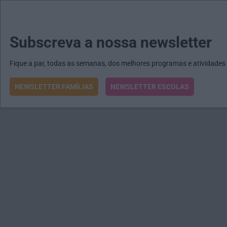
MENU
MAIL
JORNAIS
Revista E&O
Passe
arrow_drop_down
Subscreva a nossa newsletter
Fique a par, todas as semanas, dos melhores programas e atividades
NEWSLETTER FAMÍLIAS
NEWSLETTER ESCOLAS