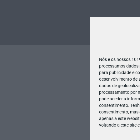
Nós e os nossos 10
processamos dados pe
para publicidade e c
desenvolvimento de s
dados de geolocalizaç
processamento por no
pode aceder a inform
consentimento.
Tenh
consentimento, mas q
apenas a este websit
voltando a este site 