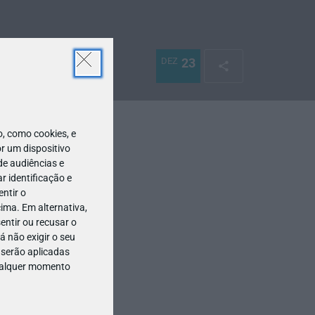
DEZ
23
 como cookies, e
r um dispositivo
de audiências e
 identificação e
ntir o
ima. Em alternativa,
entir ou recusar o
 não exigir o seu
 serão aplicadas
qualquer momento