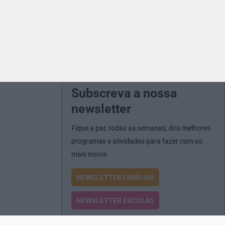
Subscreva a nossa
newsletter
Fique a par, todas as semanas, dos melhores
programas e atividades para fazer com os
mais novos
NEWSLETTER FAMÍLIAS
NEWSLETTER ESCOLAS