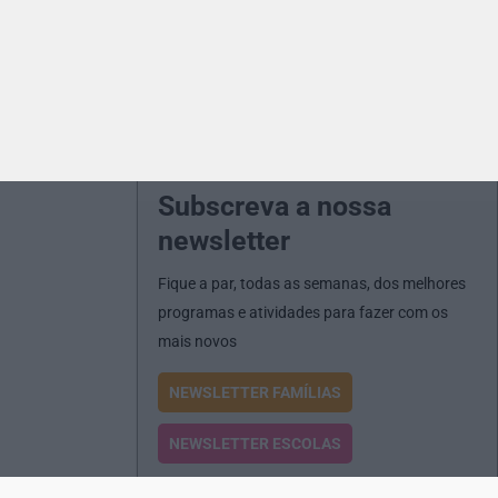
Subscreva a nossa
newsletter
Fique a par, todas as semanas, dos melhores
programas e atividades para fazer com os
mais novos
NEWSLETTER FAMÍLIAS
NEWSLETTER ESCOLAS