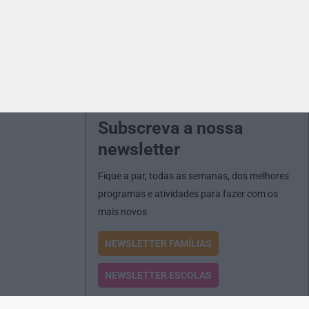
Subscreva a nossa
newsletter
Fique a par, todas as semanas, dos melhores
programas e atividades para fazer com os
mais novos
NEWSLETTER FAMÍLIAS
NEWSLETTER ESCOLAS