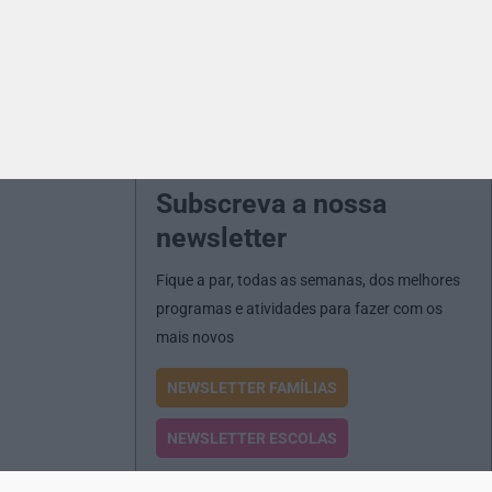
Subscreva a nossa
newsletter
Fique a par, todas as semanas, dos melhores
programas e atividades para fazer com os
mais novos
NEWSLETTER FAMÍLIAS
NEWSLETTER ESCOLAS