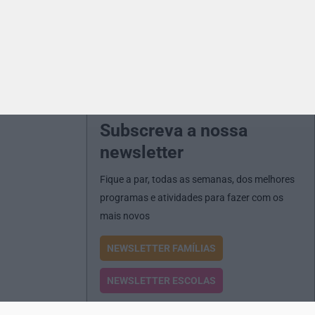
Subscreva a nossa
newsletter
Fique a par, todas as semanas, dos melhores
programas e atividades para fazer com os
mais novos
NEWSLETTER FAMÍLIAS
NEWSLETTER ESCOLAS