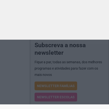
Subscreva a nossa
newsletter
Fique a par, todas as semanas, dos melhores
programas e atividades para fazer com os
mais novos
NEWSLETTER FAMÍLIAS
NEWSLETTER ESCOLAS