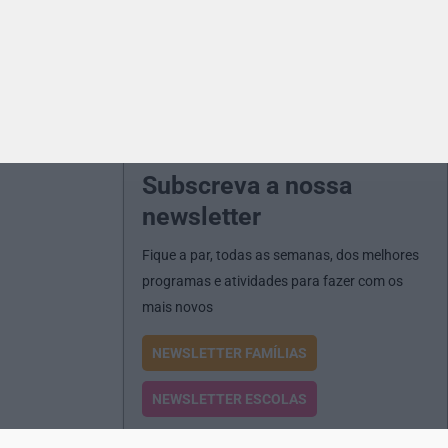
Subscreva a nossa
newsletter
Fique a par, todas as semanas, dos melhores
programas e atividades para fazer com os
mais novos
NEWSLETTER FAMÍLIAS
NEWSLETTER ESCOLAS