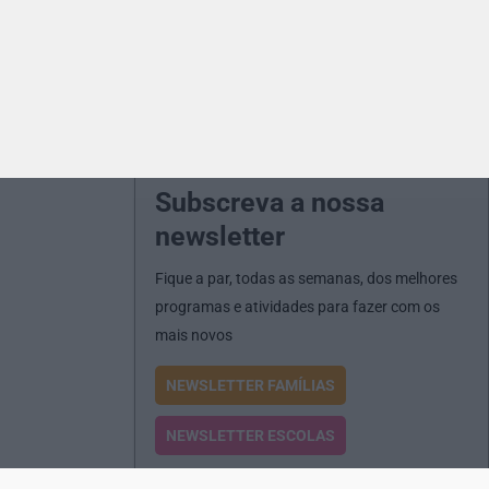
Subscreva a nossa
newsletter
Fique a par, todas as semanas, dos melhores
programas e atividades para fazer com os
mais novos
NEWSLETTER FAMÍLIAS
NEWSLETTER ESCOLAS