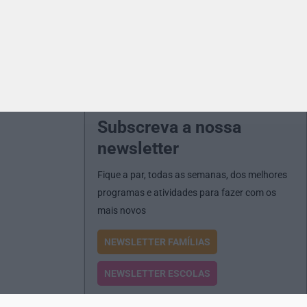
Subscreva a nossa
newsletter
Fique a par, todas as semanas, dos melhores
programas e atividades para fazer com os
mais novos
NEWSLETTER FAMÍLIAS
NEWSLETTER ESCOLAS