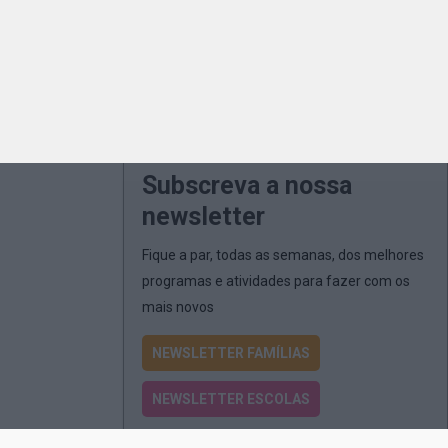
Subscreva a nossa
newsletter
Fique a par, todas as semanas, dos melhores
programas e atividades para fazer com os
mais novos
NEWSLETTER FAMÍLIAS
NEWSLETTER ESCOLAS