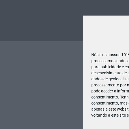
Nós e os nossos 10
processamos dados pe
para publicidade e c
desenvolvimento de s
dados de geolocalizaç
processamento por no
pode aceder a inform
consentimento.
Tenh
consentimento, mas q
apenas a este websit
voltando a este site 