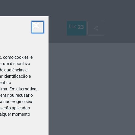
DEZ
23
 como cookies, e
r um dispositivo
de audiências e
 identificação e
ntir o
ima. Em alternativa,
entir ou recusar o
 não exigir o seu
 serão aplicadas
qualquer momento