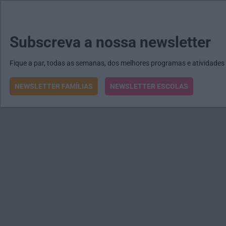
MENU
MAIL
JORNAIS
Revista E&O
Passe
arrow_drop_down
Subscreva a nossa newsletter
Fique a par, todas as semanas, dos melhores programas e atividades
NEWSLETTER FAMÍLIAS
NEWSLETTER ESCOLAS