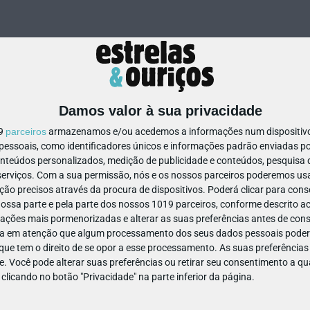
Damos valor à sua privacidade
19
parceiros
armazenamos e/ou acedemos a informações num dispositivo,
ssoais, como identificadores únicos e informações padrão enviadas po
700951277359762
onteúdos personalizados, medição de publicidade e conteúdos, pesquisa 
erviços.
Com a sua permissão, nós e os nossos parceiros poderemos usar
ão precisos através da procura de dispositivos. Poderá clicar para conse
ssa parte e pela parte dos nossos 1019 parceiros, conforme descrito ac
ações mais pormenorizadas e alterar as suas preferências antes de cons
a em atenção que algum processamento dos seus dados pessoais poderá
ue tem o direito de se opor a esse processamento. As suas preferências
e. Você pode alterar suas preferências ou retirar seu consentimento a 
e clicando no botão "Privacidade" na parte inferior da página.