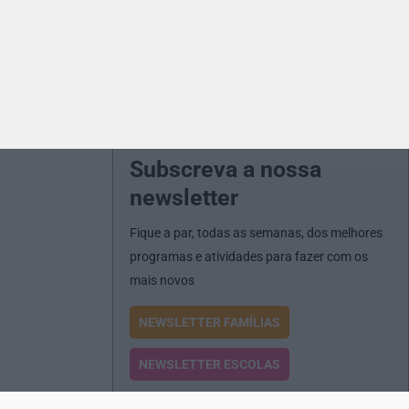
Subscreva a nossa
newsletter
Fique a par, todas as semanas, dos melhores
programas e atividades para fazer com os
mais novos
NEWSLETTER FAMÍLIAS
NEWSLETTER ESCOLAS