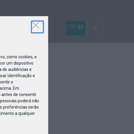
DEZ
23
o, como cookies, e
or um dispositivo
a de audiências e
ar identificação e
entir o
 acima. Em
 antes de consentir
pessoais poderá não
s preferências serão
ntimento a qualquer