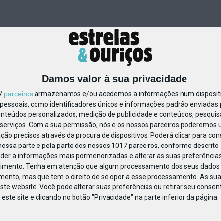
Damos valor à sua privacidade
17
parceiros
armazenamos e/ou acedemos a informações num dispositiv
essoais, como identificadores únicos e informações padrão enviadas p
69911655487964
onteúdos personalizados, medição de publicidade e conteúdos, pesquis
serviços.
Com a sua permissão, nós e os nossos parceiros poderemos us
ção precisos através da procura de dispositivos. Poderá clicar para cons
ossa parte e pela parte dos nossos 1017 parceiros, conforme descrito
eder a informações mais pormenorizadas e alterar as suas preferências
timento.
Tenha em atenção que algum processamento dos seus dados 
imento, mas que tem o direito de se opor a esse processamento. As sua
ste website. Você pode alterar suas preferências ou retirar seu conse
ste site e clicando no botão "Privacidade" na parte inferior da página.