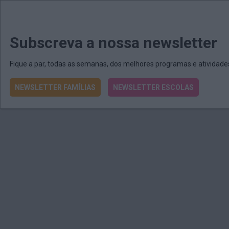
MENU
MAIL
JORNAIS
Revista E&O
Passe
arrow_drop_down
Subscreva a nossa newsletter
Fique a par, todas as semanas, dos melhores programas e atividad
NEWSLETTER FAMÍLIAS
NEWSLETTER ESCOLAS