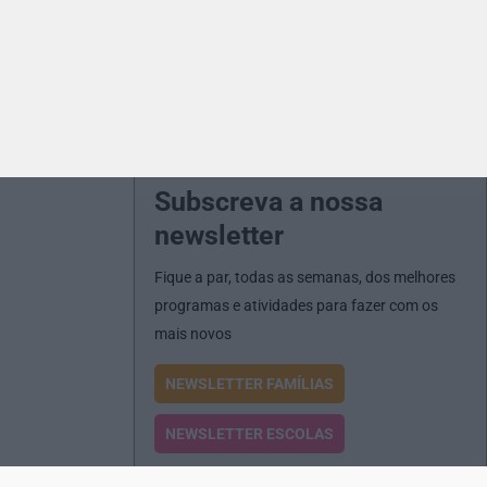
Subscreva a nossa
newsletter
Fique a par, todas as semanas, dos melhores
programas e atividades para fazer com os
mais novos
NEWSLETTER FAMÍLIAS
NEWSLETTER ESCOLAS