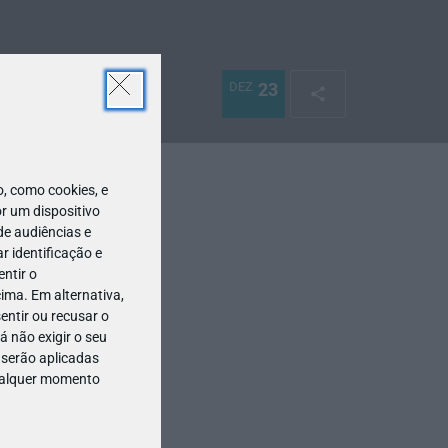
DEZ
23
 como cookies, e
r um dispositivo
de audiências e
 identificação e
ntir o
ima. Em alternativa,
entir ou recusar o
 não exigir o seu
 serão aplicadas
qualquer momento