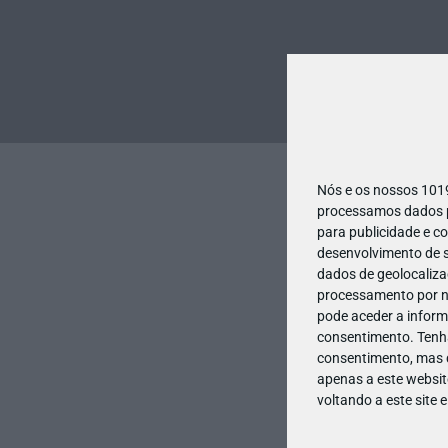
Nós e os nossos 10
processamos dados pe
para publicidade e c
desenvolvimento de s
dados de geolocalizaç
processamento por no
pode aceder a inform
consentimento.
Tenh
consentimento, mas q
apenas a este websit
voltando a este site 