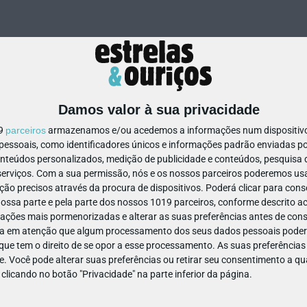
Damos valor à sua privacidade
19
parceiros
armazenamos e/ou acedemos a informações num dispositivo,
ssoais, como identificadores únicos e informações padrão enviadas po
697881605494390
onteúdos personalizados, medição de publicidade e conteúdos, pesquisa 
erviços.
Com a sua permissão, nós e os nossos parceiros poderemos usar
ão precisos através da procura de dispositivos. Poderá clicar para conse
ssa parte e pela parte dos nossos 1019 parceiros, conforme descrito ac
ações mais pormenorizadas e alterar as suas preferências antes de cons
a em atenção que algum processamento dos seus dados pessoais poderá
ue tem o direito de se opor a esse processamento. As suas preferências
e. Você pode alterar suas preferências ou retirar seu consentimento a 
e clicando no botão "Privacidade" na parte inferior da página.