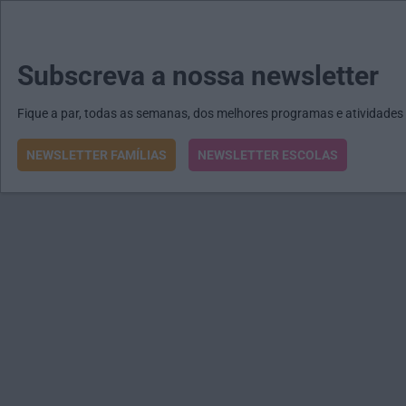
MENU
MAIL
JORNAIS
Revista E&O
Passe
arrow_drop_down
Subscreva a nossa newsletter
Fique a par, todas as semanas, dos melhores programas e atividades
NEWSLETTER FAMÍLIAS
NEWSLETTER ESCOLAS