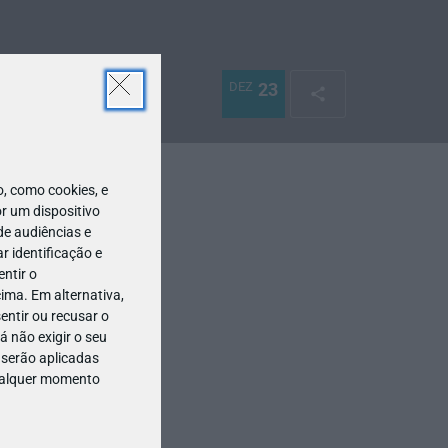
DEZ
23
 como cookies, e
r um dispositivo
de audiências e
 identificação e
ntir o
ima. Em alternativa,
entir ou recusar o
 não exigir o seu
 serão aplicadas
qualquer momento