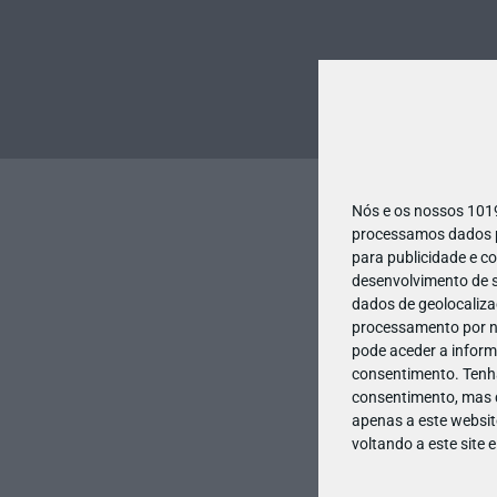
Nós e os nossos 10
processamos dados pe
para publicidade e c
desenvolvimento de s
dados de geolocalizaç
processamento por no
pode aceder a inform
consentimento.
Tenh
consentimento, mas q
apenas a este websit
voltando a este site 