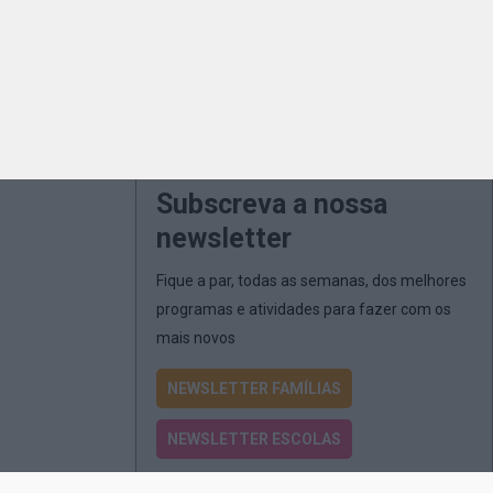
Subscreva a nossa
newsletter
Fique a par, todas as semanas, dos melhores
programas e atividades para fazer com os
mais novos
NEWSLETTER FAMÍLIAS
NEWSLETTER ESCOLAS