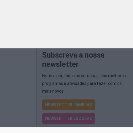
Subscreva a nossa
newsletter
Fique a par, todas as semanas, dos melhores
programas e atividades para fazer com os
mais novos
NEWSLETTER FAMÍLIAS
NEWSLETTER ESCOLAS