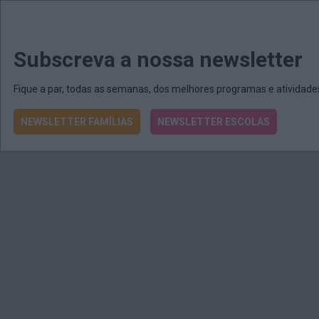
MENU
MAIL
JORNAIS
Revista E&O
Passe
arrow_drop_down
Subscreva a nossa newsletter
Fique a par, todas as semanas, dos melhores programas e atividad
NEWSLETTER FAMÍLIAS
NEWSLETTER ESCOLAS