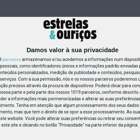
Damos valor à sua privacidade
19
parceiros
armazenamos e/ou acedemos a informações num dispositiv
essoais, como identificadores únicos e informações padrão enviadas p
695911331336174
onteúdos personalizados, medição de publicidade e conteúdos, pesquis
serviços.
Com a sua permissão, nós e os nossos parceiros poderemos us
ção precisos através da procura de dispositivos. Poderá clicar para cons
ossa parte e pela parte dos nossos 1019 parceiros, conforme descrito
eder a informações mais pormenorizadas e alterar as suas preferências
timento.
Tenha em atenção que algum processamento dos seus dados 
imento, mas que tem o direito de se opor a esse processamento. As sua
ste website. Você pode alterar suas preferências ou retirar seu conse
ste site e clicando no botão "Privacidade" na parte inferior da página.