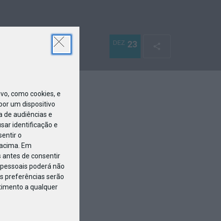
DEZ
23
o, como cookies, e
or um dispositivo
a de audiências e
ar identificação e
entir o
 acima. Em
 antes de consentir
pessoais poderá não
s preferências serão
ntimento a qualquer