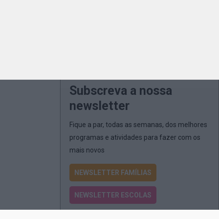
Subscreva a nossa
newsletter
Fique a par, todas as semanas, dos melhores
programas e atividades para fazer com os
mais novos
NEWSLETTER FAMÍLIAS
NEWSLETTER ESCOLAS