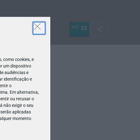
DEZ
23
 como cookies, e
r um dispositivo
de audiências e
 identificação e
ntir o
ima. Em alternativa,
entir ou recusar o
 não exigir o seu
 serão aplicadas
qualquer momento