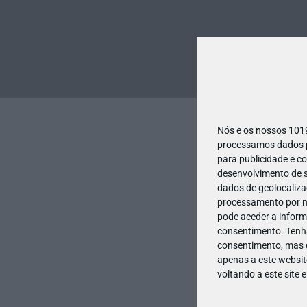
Nós e os nossos 10
processamos dados pe
para publicidade e c
desenvolvimento de s
dados de geolocalizaç
processamento por no
pode aceder a inform
consentimento.
Tenh
consentimento, mas q
apenas a este websit
voltando a este site 