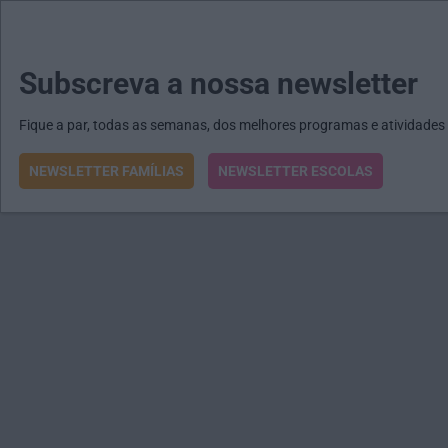
MENU
MAIL
JORNAIS
Revista E&O
Passe
arrow_drop_down
Subscreva a nossa newsletter
Fique a par, todas as semanas, dos melhores programas e atividades
NEWSLETTER FAMÍLIAS
NEWSLETTER ESCOLAS