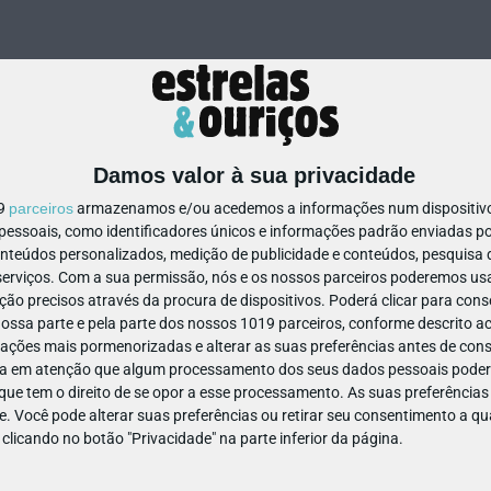
Damos valor à sua privacidade
19
parceiros
armazenamos e/ou acedemos a informações num dispositivo,
ssoais, como identificadores únicos e informações padrão enviadas po
69558649626939
onteúdos personalizados, medição de publicidade e conteúdos, pesquisa 
erviços.
Com a sua permissão, nós e os nossos parceiros poderemos usar
ão precisos através da procura de dispositivos. Poderá clicar para conse
ssa parte e pela parte dos nossos 1019 parceiros, conforme descrito ac
ações mais pormenorizadas e alterar as suas preferências antes de cons
a em atenção que algum processamento dos seus dados pessoais poderá
ue tem o direito de se opor a esse processamento. As suas preferências
e. Você pode alterar suas preferências ou retirar seu consentimento a 
e clicando no botão "Privacidade" na parte inferior da página.