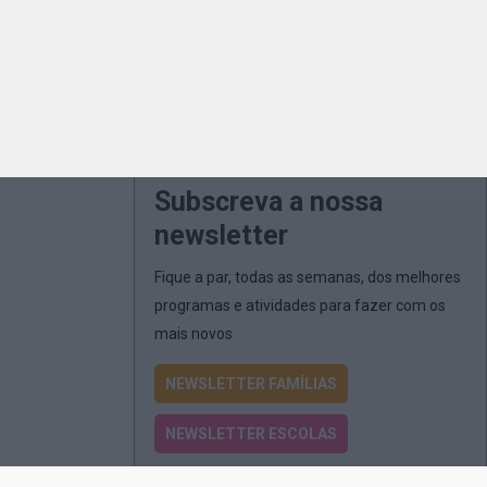
Subscreva a nossa
newsletter
Fique a par, todas as semanas, dos melhores
programas e atividades para fazer com os
mais novos
NEWSLETTER FAMÍLIAS
NEWSLETTER ESCOLAS