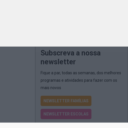
Subscreva a nossa
newsletter
Fique a par, todas as semanas, dos melhores
programas e atividades para fazer com os
mais novos
NEWSLETTER FAMÍLIAS
NEWSLETTER ESCOLAS