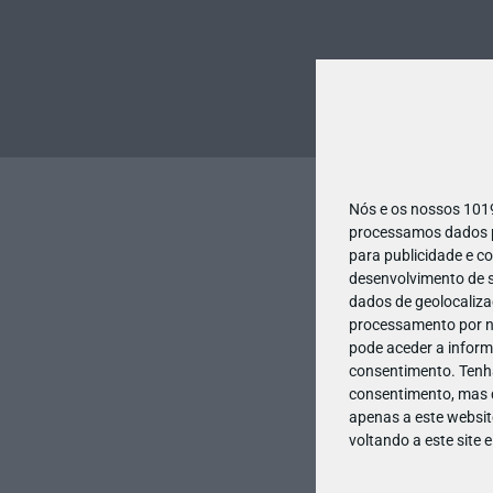
Nós e os nossos 10
processamos dados pe
para publicidade e c
desenvolvimento de s
dados de geolocalizaç
processamento por no
pode aceder a inform
consentimento.
Tenh
consentimento, mas q
apenas a este websit
voltando a este site 