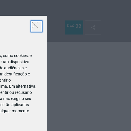
DEZ
22
 como cookies, e
r um dispositivo
de audiências e
 identificação e
ntir o
ima. Em alternativa,
entir ou recusar o
 não exigir o seu
 serão aplicadas
qualquer momento