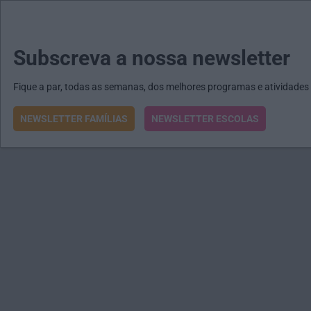
MENU
MAIL
JORNAIS
Revista E&O
Passe
arrow_drop_down
Subscreva a nossa newsletter
Fique a par, todas as semanas, dos melhores programas e atividades
NEWSLETTER FAMÍLIAS
NEWSLETTER ESCOLAS