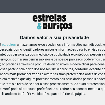
Damos valor à sua privacidade
19
parceiros
armazenamos e/ou acedemos a informações num dispositivo,
ssoais, como identificadores únicos e informações padrão enviadas po
64852151738609
onteúdos personalizados, medição de publicidade e conteúdos, pesquisa 
erviços.
Com a sua permissão, nós e os nossos parceiros poderemos usar
ão precisos através da procura de dispositivos. Poderá clicar para conse
ssa parte e pela parte dos nossos 1019 parceiros, conforme descrito ac
ações mais pormenorizadas e alterar as suas preferências antes de cons
a em atenção que algum processamento dos seus dados pessoais poderá
ue tem o direito de se opor a esse processamento. As suas preferências
e. Você pode alterar suas preferências ou retirar seu consentimento a 
e clicando no botão "Privacidade" na parte inferior da página.