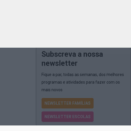
Subscreva a nossa
newsletter
Fique a par, todas as semanas, dos melhores
programas e atividades para fazer com os
mais novos
NEWSLETTER FAMÍLIAS
NEWSLETTER ESCOLAS