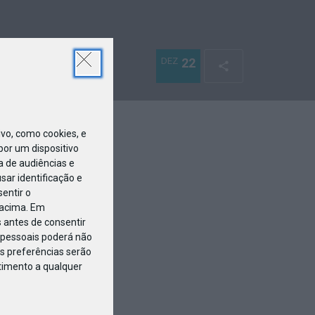
DEZ
22
o, como cookies, e
or um dispositivo
a de audiências e
ar identificação e
entir o
 acima. Em
 antes de consentir
pessoais poderá não
s preferências serão
ntimento a qualquer