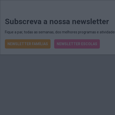
MENU
MAIL
JORNAIS
Revista E&O
Passe
arrow_drop_down
Subscreva a nossa newsletter
Fique a par, todas as semanas, dos melhores programas e atividad
NEWSLETTER FAMÍLIAS
NEWSLETTER ESCOLAS