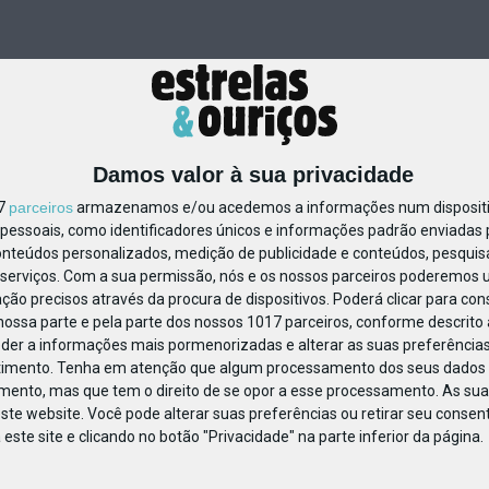
Damos valor à sua privacidade
17
parceiros
armazenamos e/ou acedemos a informações num dispositiv
essoais, como identificadores únicos e informações padrão enviadas p
647601109183640
onteúdos personalizados, medição de publicidade e conteúdos, pesquis
serviços.
Com a sua permissão, nós e os nossos parceiros poderemos us
ção precisos através da procura de dispositivos. Poderá clicar para cons
ossa parte e pela parte dos nossos 1017 parceiros, conforme descrito
eder a informações mais pormenorizadas e alterar as suas preferências
timento.
Tenha em atenção que algum processamento dos seus dados 
imento, mas que tem o direito de se opor a esse processamento. As sua
ste website. Você pode alterar suas preferências ou retirar seu conse
ste site e clicando no botão "Privacidade" na parte inferior da página.