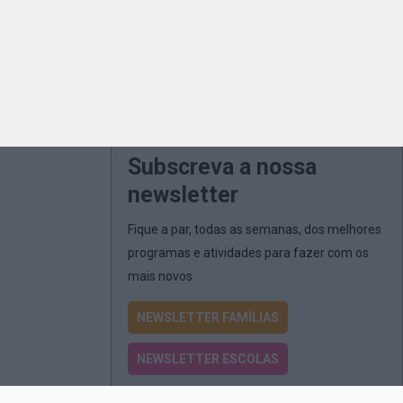
Subscreva a nossa
newsletter
Fique a par, todas as semanas, dos melhores
programas e atividades para fazer com os
mais novos
NEWSLETTER FAMÍLIAS
NEWSLETTER ESCOLAS