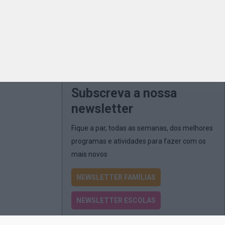
Subscreva a nossa
newsletter
Fique a par, todas as semanas, dos melhores
programas e atividades para fazer com os
mais novos
NEWSLETTER FAMÍLIAS
NEWSLETTER ESCOLAS