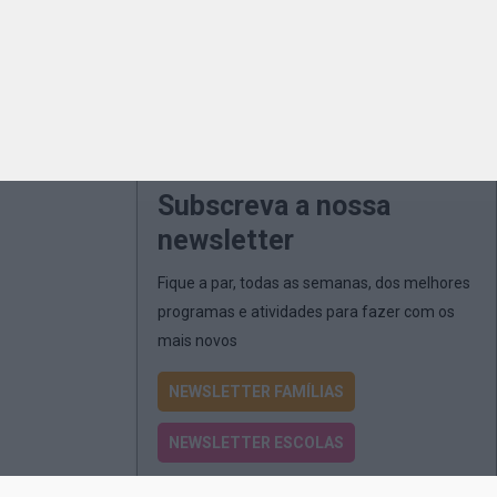
Subscreva a nossa
newsletter
Fique a par, todas as semanas, dos melhores
programas e atividades para fazer com os
mais novos
NEWSLETTER FAMÍLIAS
NEWSLETTER ESCOLAS