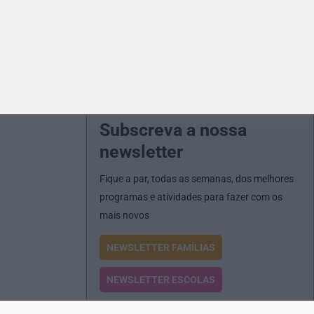
Subscreva a nossa
newsletter
Fique a par, todas as semanas, dos melhores
programas e atividades para fazer com os
mais novos
NEWSLETTER FAMÍLIAS
NEWSLETTER ESCOLAS