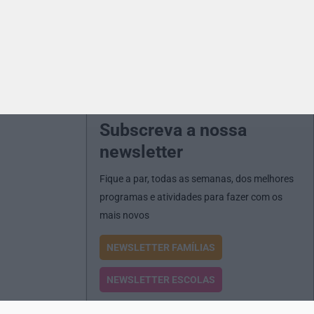
Subscreva a nossa
newsletter
Fique a par, todas as semanas, dos melhores
programas e atividades para fazer com os
mais novos
NEWSLETTER FAMÍLIAS
NEWSLETTER ESCOLAS