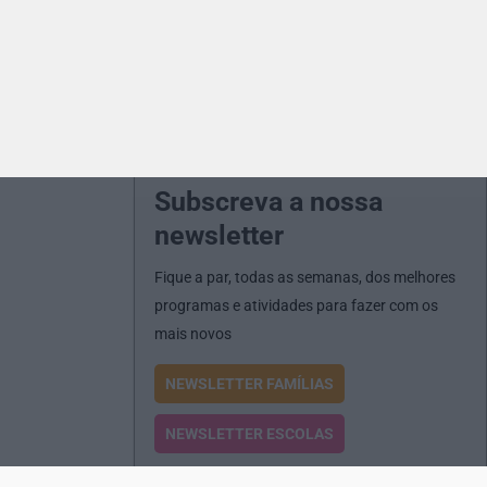
Subscreva a nossa
newsletter
Fique a par, todas as semanas, dos melhores
programas e atividades para fazer com os
mais novos
NEWSLETTER FAMÍLIAS
NEWSLETTER ESCOLAS