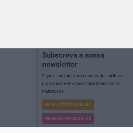
Subscreva a nossa
newsletter
Fique a par, todas as semanas, dos melhores
programas e atividades para fazer com os
mais novos
NEWSLETTER FAMÍLIAS
NEWSLETTER ESCOLAS