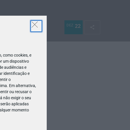
DEZ
22
 como cookies, e
r um dispositivo
de audiências e
 identificação e
ntir o
ima. Em alternativa,
entir ou recusar o
 não exigir o seu
 serão aplicadas
qualquer momento