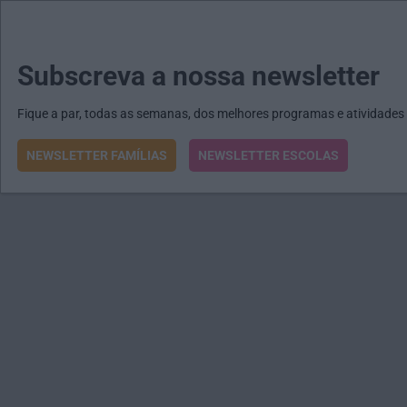
MENU
MAIL
JORNAIS
Revista E&O
Passe
arrow_drop_down
Subscreva a nossa newsletter
Fique a par, todas as semanas, dos melhores programas e atividades
NEWSLETTER FAMÍLIAS
NEWSLETTER ESCOLAS