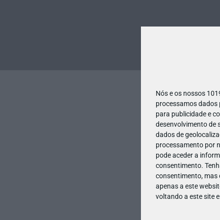
Nós e os nossos 10
processamos dados pe
para publicidade e c
desenvolvimento de s
dados de geolocalizaç
processamento por no
pode aceder a inform
consentimento.
Tenh
consentimento, mas q
apenas a este websit
voltando a este site 