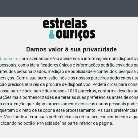
Damos valor à sua privacidade
19
parceiros
armazenamos e/ou acedemos a informações num dispositivo,
ssoais, como identificadores únicos e informações padrão enviadas po
64273253948432
onteúdos personalizados, medição de publicidade e conteúdos, pesquisa 
erviços.
Com a sua permissão, nós e os nossos parceiros poderemos usar
ão precisos através da procura de dispositivos. Poderá clicar para conse
ssa parte e pela parte dos nossos 1019 parceiros, conforme descrito ac
ações mais pormenorizadas e alterar as suas preferências antes de cons
a em atenção que algum processamento dos seus dados pessoais poderá
ue tem o direito de se opor a esse processamento. As suas preferências
e. Você pode alterar suas preferências ou retirar seu consentimento a 
e clicando no botão "Privacidade" na parte inferior da página.