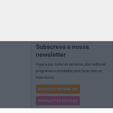
Subscreva a nossa
newsletter
Fique a par, todas as semanas, dos melhores
programas e atividades para fazer com os
mais novos
NEWSLETTER FAMÍLIAS
NEWSLETTER ESCOLAS