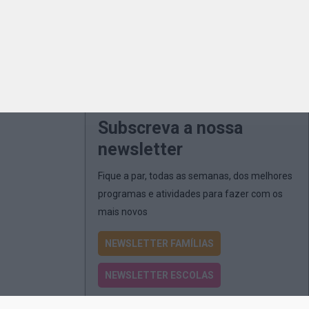
Subscreva a nossa
newsletter
Fique a par, todas as semanas, dos melhores
programas e atividades para fazer com os
mais novos
NEWSLETTER FAMÍLIAS
NEWSLETTER ESCOLAS