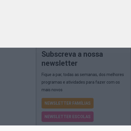
Subscreva a nossa
newsletter
Fique a par, todas as semanas, dos melhores
programas e atividades para fazer com os
mais novos
NEWSLETTER FAMÍLIAS
NEWSLETTER ESCOLAS