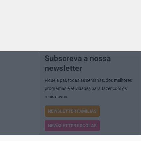
Subscreva a nossa
newsletter
Fique a par, todas as semanas, dos melhores
programas e atividades para fazer com os
mais novos
NEWSLETTER FAMÍLIAS
NEWSLETTER ESCOLAS