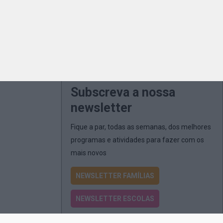
Subscreva a nossa
newsletter
Fique a par, todas as semanas, dos melhores
programas e atividades para fazer com os
mais novos
NEWSLETTER FAMÍLIAS
NEWSLETTER ESCOLAS