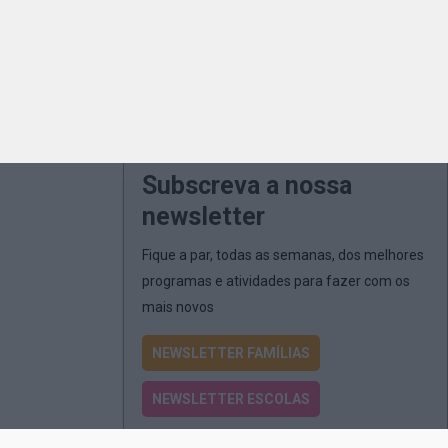
Subscreva a nossa
newsletter
Fique a par, todas as semanas, dos melhores
programas e atividades para fazer com os
mais novos
NEWSLETTER FAMÍLIAS
NEWSLETTER ESCOLAS