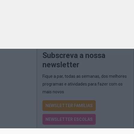
Subscreva a nossa
newsletter
Fique a par, todas as semanas, dos melhores
programas e atividades para fazer com os
mais novos
NEWSLETTER FAMÍLIAS
NEWSLETTER ESCOLAS