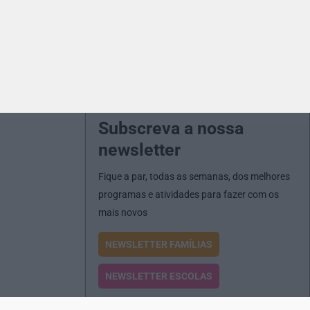
Subscreva a nossa
newsletter
Fique a par, todas as semanas, dos melhores
programas e atividades para fazer com os
mais novos
NEWSLETTER FAMÍLIAS
NEWSLETTER ESCOLAS