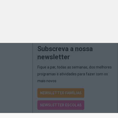
Subscreva a nossa
newsletter
Fique a par, todas as semanas, dos melhores
programas e atividades para fazer com os
mais novos
NEWSLETTER FAMÍLIAS
NEWSLETTER ESCOLAS