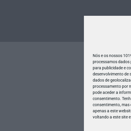
Nós e os nossos 10
processamos dados pe
para publicidade e c
desenvolvimento de s
dados de geolocalizaç
processamento por no
pode aceder a inform
consentimento.
Tenh
consentimento, mas q
apenas a este websit
voltando a este site 