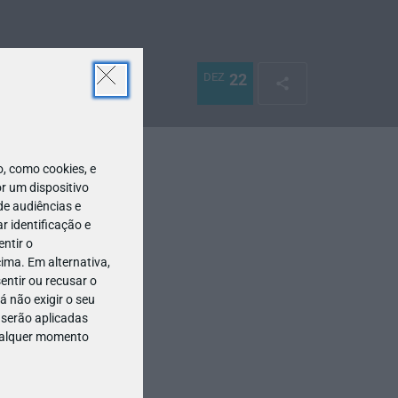
DEZ
22
 como cookies, e
r um dispositivo
de audiências e
 identificação e
ntir o
ima. Em alternativa,
entir ou recusar o
 não exigir o seu
 serão aplicadas
qualquer momento