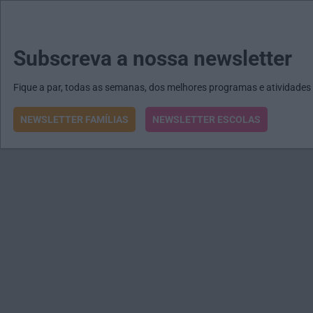
MENU
MAIL
JORNAIS
Revista E&O
Passe
arrow_drop_down
Subscreva a nossa newsletter
Fique a par, todas as semanas, dos melhores programas e atividades
NEWSLETTER FAMÍLIAS
NEWSLETTER ESCOLAS