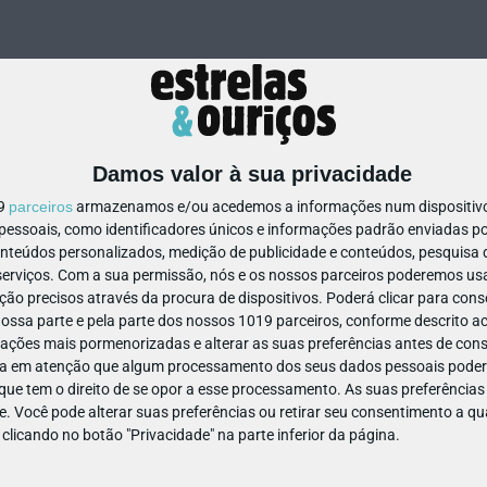
Damos valor à sua privacidade
19
parceiros
armazenamos e/ou acedemos a informações num dispositivo,
ssoais, como identificadores únicos e informações padrão enviadas po
640311633828574
onteúdos personalizados, medição de publicidade e conteúdos, pesquisa 
erviços.
Com a sua permissão, nós e os nossos parceiros poderemos usar
ão precisos através da procura de dispositivos. Poderá clicar para conse
ssa parte e pela parte dos nossos 1019 parceiros, conforme descrito ac
ações mais pormenorizadas e alterar as suas preferências antes de cons
a em atenção que algum processamento dos seus dados pessoais poderá
ue tem o direito de se opor a esse processamento. As suas preferências
e. Você pode alterar suas preferências ou retirar seu consentimento a 
e clicando no botão "Privacidade" na parte inferior da página.