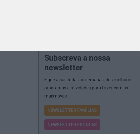
Subscreva a nossa
newsletter
Fique a par, todas as semanas, dos melhores
programas e atividades para fazer com os
mais novos
NEWSLETTER FAMÍLIAS
NEWSLETTER ESCOLAS